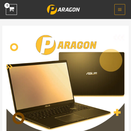
خطي
لى
لمحتوى