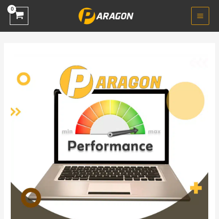
خطي
لى
لمحتوى