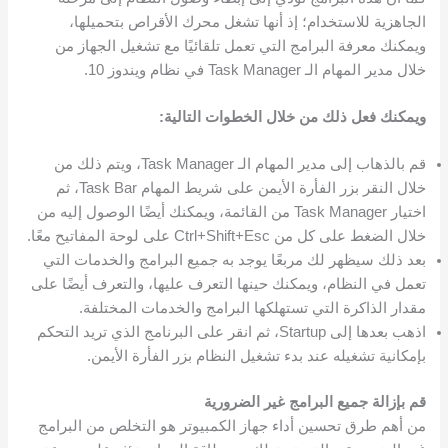
الجاهزية للاستخدام؛ إذ أنها تشغل محرك الأقراص بتحميلها،
ويمكنك معرفة البرامج التي تعمل تلقائيًا مع تشغيل الجهاز من
خلال مدير المهام الـ Task Manager في نظام ويندوز 10.
ويمكنك فعل ذلك من خلال الخطوات التالية:
قم بالذهاب إلى مدير المهام الـ Task Manager، ويتم ذلك من
خلال النقر بزر الفأرة الأيمن على شريط المهام Task Bar، ثم
اختيار Task Manager من القائمة، ويمكنك أيضًا الوصول إليه من
خلال الضغط على كل من Ctrl+Shift+Esc على لوحة المفاتيح معًا.
بعد ذلك سيظهر لك مربعًا يوجد به جميع البرامج والخدمات التي
تعمل في النظام، ويمكنك حينها التعرف عليها، والتعرف أيضًا على
مقدار الذاكرة التي تستهلكها البرامج والخدمات المختلفة.
اذهب بعدها إلى Startup، ثم انقر على البرنامج الذي تريد التحكم
بإمكانية تشغيله عند بدء تشغيل النظام بزر الفأرة الأيمن.
قم بإزالة جميع البرامج غير الضرورية
من أهم طرق تحسين أداء جهاز الكمبيوتر هو التخلص من البرامج