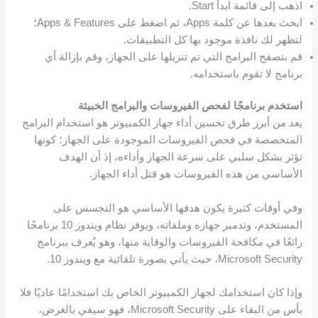
اذهب إلى قائمة ابدأ Start.
ابحث بعدها عن كلمة Apps، ثم اضغط على Apps & Features؛
لتظهر لك نافذة موجود بها كل التطبيقات.
قم بتصفح البرامج التي تم تنزيلها على الجهاز، وقم بإزالة أي
برنامج لا تقوم باستخدامه.
استخدم برنامجًا لفحص الفيروسات والبرامج الخبيثة
يعد من أبرز طرق تحسين أداء جهاز الكمبيوتر هو استخدام البرامج
المتخصصة في فحص الفيروسات الموجودة على الجهاز؛ كونها
تؤثر بشكل سلبي على سرعة الجهاز وأداءه، إذ أن الهدف
الأساسي من هذه الفيروسات هو قتل أداء الجهاز.
وفي أوقات كثيرة يكون هدفها الأساسي هو التجسس على
المستخدم، وتدمير جهازه وملفاته، ويوفر نظام ويندوز 10 برنامجًا
رائعًا في مكافحة الفيروسات والوقاية منها، وهو يُعرف ببرنامج
Microsoft Security، حيث يأتي بصورة تلقائية مع ويندوز 10.
وإذا كان استخدامك لجهاز الكمبيوتر الخاص بك استخدامًا عاديًا فلا
بأس من البقاء على Microsoft Security، فهو سيفي بالغرض،