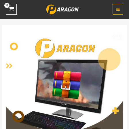
خطي
لى
لمحتوى