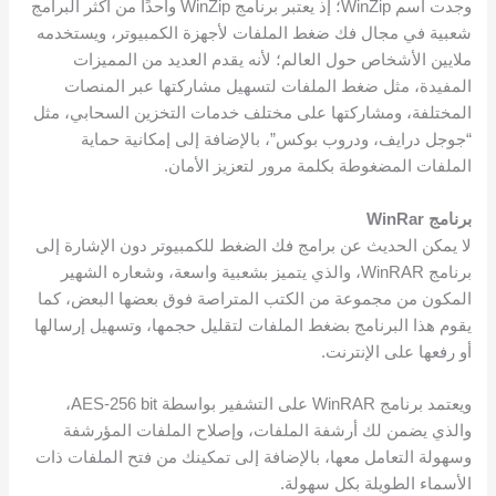
وجدت اسم WinZip؛ إذ يعتبر برنامج WinZip واحدًا من أكثر البرامج
شعبية في مجال فك ضغط الملفات لأجهزة الكمبيوتر، ويستخدمه
ملايين الأشخاص حول العالم؛ لأنه يقدم العديد من المميزات
المفيدة، مثل ضغط الملفات لتسهيل مشاركتها عبر المنصات
المختلفة، ومشاركتها على مختلف خدمات التخزين السحابي، مثل
“جوجل درايف، ودروب بوكس”، بالإضافة إلى إمكانية حماية
الملفات المضغوطة بكلمة مرور لتعزيز الأمان.
برنامج WinRar
لا يمكن الحديث عن برامج فك الضغط للكمبيوتر دون الإشارة إلى
برنامج WinRAR، والذي يتميز بشعبية واسعة، وشعاره الشهير
المكون من مجموعة من الكتب المتراصة فوق بعضها البعض، كما
يقوم هذا البرنامج بضغط الملفات لتقليل حجمها، وتسهيل إرسالها
أو رفعها على الإنترنت.
ويعتمد برنامج WinRAR على التشفير بواسطة AES-256 bit،
والذي يضمن لك أرشفة الملفات، وإصلاح الملفات المؤرشفة
وسهولة التعامل معها، بالإضافة إلى تمكينك من فتح الملفات ذات
الأسماء الطويلة بكل سهولة.