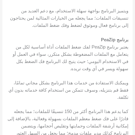
ويتميز البرنامج بواجهة سهلة الاستخدام، مع دعم العديد من
تنسيقات الملفات؛ مما يجعله من الخيارات المثالية لمن يحتاجون
إلى برنامج فعال وموثوق لضغط وفك ضغط الملفات.
برنامج PeaZip
يعتبر برنامج PeaZip لفك ضغط الملفات أداة أساسية لكل من
يتعامل مع الملفات المضغوطة بشكل متكرر، سواء في العمل أو
في الاستخدام اليومي؛ حيث يتيح لك البرنامج فك الضغط بكل
سهولة ويسر في أي وقت تريده.
ويمكنك الاستفادة من خدمات هذا البرنامج بشكل مجاني تمامًا،
فقط قم بتنزيله، وسوف تتمكن من استخدام كافة خدماته بدون أي
تكلفة.
كما يدعم هذا البرنامج أكثر من 150 تنسيقًا للملفات؛ مما يجعله
قادرًا على فك ضغط معظم الملفات بسهولة وفعالية، بالإضافة إلى
إمكانية أرشفة الملفات وحمايتها وتقليص أحجامها، ويتضمن
البرنامج كذلك مدير ملفات مدمج؛ مما يجعل من السهل العثور