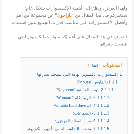
ولهذا الغرض، ونظرًا إلى أهمية الإكسسوارات بشكل عام؛
سنخبركم في هذا المقال من
“
باراجون
“
عن مجموعة من أهم
وأفضل الإكسسوارات التي تتناسب قدرات الجميع بدون استثناء.
لنتعرف في هذا المقال على أهم إكسسوارات الكمبيوتر التي
ننصحك بشرائها.
المحتويات
إخفاء
1
إكسسوارات الكمبيوتر الهامة التي ننصحك بشرائها
1.1
1- الماوس “Mouse”:
1.1.1
2- لوحة المفاتيح “Keyboard”:
1.1.1.1
3- الويب كام “Webcam”:
1.1.1.2
4- الـ Portable hard drive:
1.1.1.3
5- السماعات:
1.1.1.4
6- مبرد المعالج المركزي:
1.1.1.5
7- منظف الشاشة الخاص بأجهزة الكمبيوتر: