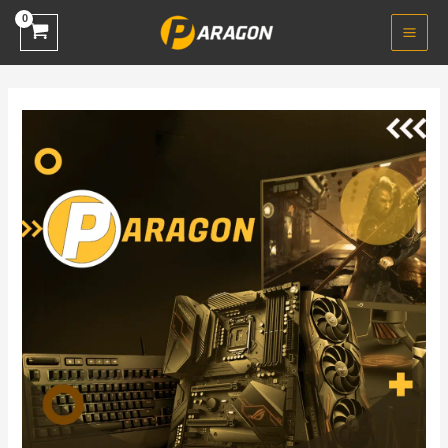
خطي
لى
لمحتوى