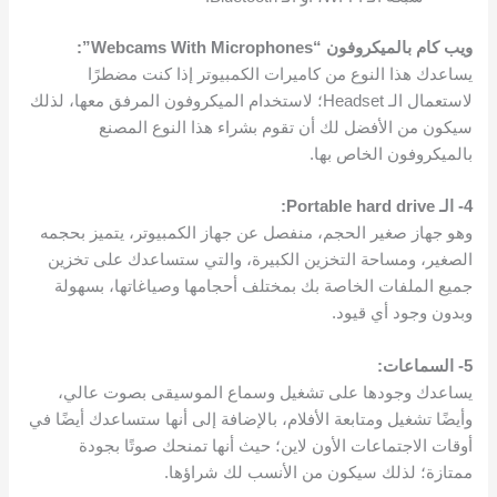
ويب كام بالميكروفون “Webcams With Microphones”:
يساعدك هذا النوع من كاميرات الكمبيوتر إذا كنت مضطرًا
لاستعمال الـ Headset؛ لاستخدام الميكروفون المرفق معها، لذلك
سيكون من الأفضل لك أن تقوم بشراء هذا النوع المصنع
بالميكروفون الخاص بها.
4- الـ Portable hard drive:
وهو جهاز صغير الحجم، منفصل عن جهاز الكمبيوتر، يتميز بحجمه
الصغير، ومساحة التخزين الكبيرة، والتي ستساعدك على تخزين
جميع الملفات الخاصة بك بمختلف أحجامها وصياغاتها، بسهولة
وبدون وجود أي قيود.
5- السماعات:
يساعدك وجودها على تشغيل وسماع الموسيقى بصوت عالي،
وأيضًا تشغيل ومتابعة الأفلام، بالإضافة إلى أنها ستساعدك أيضًا في
أوقات الاجتماعات الأون لاين؛ حيث أنها تمنحك صوتًا بجودة
ممتازة؛ لذلك سيكون من الأنسب لك شراؤها.