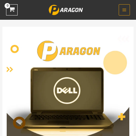
خطي
لى
لمحتوى