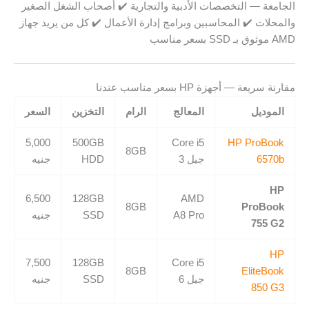
الجامعة — التخصصات الأدبية والتجارية ✔️ أصحاب الشغل الصغير
والمحلات ✔️ المحاسبين وبرامج إدارة الأعمال ✔️ كل من يريد جهاز
AMD موثوق بـ SSD بسعر مناسب
مقارنة سريعة — أجهزة HP بسعر مناسب عندنا
الموديل
المعالج
الرام
التخزين
السعر
5,000
500GB
Core i5
HP ProBook
8GB
6570b
جيل 3
HDD
جنيه
HP
6,500
128GB
AMD
8GB
ProBook
A8 Pro
SSD
جنيه
755 G2
HP
7,500
128GB
Core i5
8GB
EliteBook
جيل 6
SSD
جنيه
850 G3