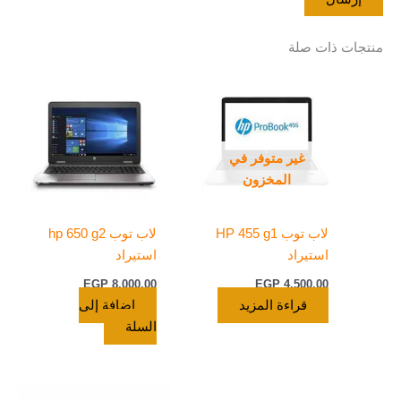
منتجات ذات صلة
غير متوفر في
المخزون
لاب توب HP 455 g1
لاب توب hp 650 g2
استيراد
استيراد
EGP
8.000,00
EGP
4.500,00
قراءة المزيد
إضافة إلى
السلة
السعر
السعر