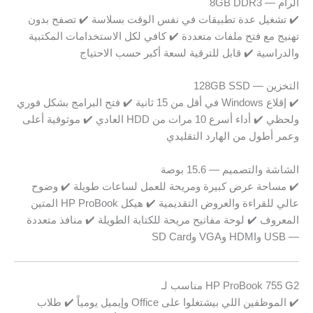
الرام — 8GB DDR3
✔️ تشغيل عدة تطبيقات في نفس الوقت بسلاسة ✔️ تصفح بدون
تهنيج مع فتح ملفات متعددة ✔️ كافي لكل الاستخدامات المكتبية
والدراسية ✔️ قابل للترقية لسعة أكبر حسب الاحتياج
التخزين — 128GB SSD
✔️ إقلاع Windows في أقل من 15 ثانية ✔️ فتح البرامج بشكل فوري
ولحظي ✔️ أداء أسرع 10 مرات من HDD العادي ✔️ موثوقية أعلى
وعمر أطول من الهارد التقليدي
الشاشة والتصميم — 15.6 بوصة
✔️ مساحة عرض كبيرة ومريحة للعمل لساعات طويلة ✔️ وضوح
عالي للقراءة والعروض التقديمية ✔️ هيكل HP ProBook المتين
المعروف ✔️ لوحة مفاتيح مريحة للكتابة الطويلة ✔️ منافذ متعددة
— USB وHDMI وVGA وSD Card
HP ProBook 755 G2 مناسب لـ
✔️ الموظفين اللي بيشتغلوا على Office وإيميل يومياً ✔️ طلاب