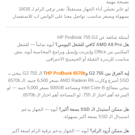
نصيحة مهمة
لو عايز تحسّن أداء الجهاز مستقبلاً، تقدر ترقي الرام لـ 16GB
بسهولة وبسعر مناسب. تواصل معنا على الواتس اب للاستفسار.
أسئلة شائعة عن HP ProBook 755 G2
هل AMD A8 Pro كافي للشغل اليومي؟
أيوه تماماً — للشغل
المكتبي من Office وإنترنت وإيميل وبرامج المحاسبة أيوه. مش
مناسب للرندرة الثقيلة أو الجيمينج الاحترافي.
إيه الفرق بين 755 G2 و
HP ProBook 6570b
؟
الـ 755 G2 بيجي بـ
SSD أسرع وكارت AMD Radeon R6 بسعر 6,500 جنيه. الـ 6570b
بيجي بمعالج Intel Core i5 ومساحة 500GB بسعر 5,000 جنيه — لو
السرعة أهم اختار الـ 755. لو المساحة أهم اختار الـ 6570b.
هل ممكن أستبدل الـ SSD بسعة أكبر؟
أيوه — الجهاز يدعم
استبدال الـ SSD بسعة أكبر بسهولة.
هل ممكن أزود الرام؟
أيوه — الجهاز يدعم ترقية الرام لسعة أكبر