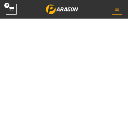
خطي
السعر
السعر
تخفيض!
لى
الأصلي
الحالي
لمحتوى
هو:
هو:
EGP 6.500,00.
EGP 7.000,00.