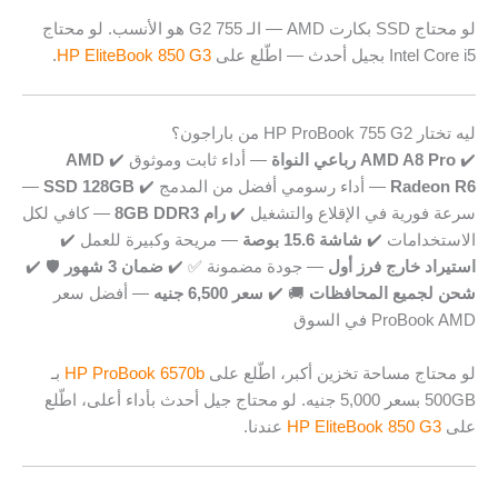
لو محتاج SSD بكارت AMD — الـ 755 G2 هو الأنسب. لو محتاج
Intel Core i5 بجيل أحدث — اطّلع على
HP EliteBook 850 G3
.
ليه تختار HP ProBook 755 G2 من باراجون؟
✔️
AMD A8 Pro رباعي النواة
— أداء ثابت وموثوق ✔️
AMD
Radeon R6
— أداء رسومي أفضل من المدمج ✔️
SSD 128GB
—
سرعة فورية في الإقلاع والتشغيل ✔️
رام 8GB DDR3
— كافي لكل
الاستخدامات ✔️
شاشة 15.6 بوصة
— مريحة وكبيرة للعمل ✔️
استيراد خارج فرز أول
— جودة مضمونة ✅ ✔️
ضمان 3 شهور
🛡️ ✔️
شحن لجميع المحافظات
🚚 ✔️
سعر 6,500 جنيه
— أفضل سعر
ProBook AMD في السوق
لو محتاج مساحة تخزين أكبر، اطّلع على
HP ProBook 6570b
بـ
500GB بسعر 5,000 جنيه. لو محتاج جيل أحدث بأداء أعلى، اطّلع
على
HP EliteBook 850 G3
عندنا.