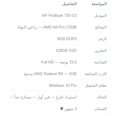
المواصفة
التفاصيل
الموديل
HP ProBook 755 G2
المعالج
AMD A8 Pro-7150B — رباعي النواة
الرام
8GB DDR3
التخزين
128GB SSD
الشاشة
15.6 بوصة — Full HD
كارت الشاشة
AMD Radeon R6 — 1GB مدمج
نظام التشغيل
Windows 10 Pro
الحالة
استيراد خارج — فرز أول — ممتازة جداً ✅
الضمان
3 شهور 🛡️