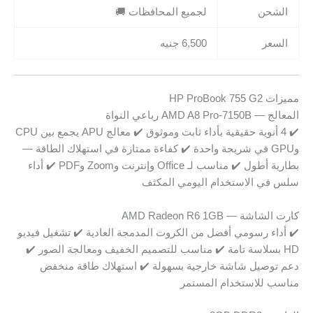
الشحن
لجميع المحافظات 🚚
السعر
6,500 جنيه
مميزات HP ProBook 755 G2
المعالج — AMD A8 Pro-7150B رباعي النواة
✔️ 4 أنوية حقيقية بأداء ثابت وموثوق ✔️ معالج APU يجمع بين CPU
وGPU في شريحة واحدة ✔️ كفاءة ممتازة في استهلاك الطاقة —
بطارية أطول ✔️ مناسب لـ Office وإنترنت وZoom وPDF ✔️ أداء
سلس في الاستخدام اليومي المكثف
كارت الشاشة — AMD Radeon R6 1GB
✔️ أداء رسومي أفضل من الكروت المدمجة العادية ✔️ تشغيل فيديو
HD بسلاسة تامة ✔️ مناسب للتصميم الخفيف ومعالجة الصور ✔️
دعم توصيل شاشة خارجية بسهولة ✔️ استهلاك طاقة منخفض
مناسب للاستخدام المستمر