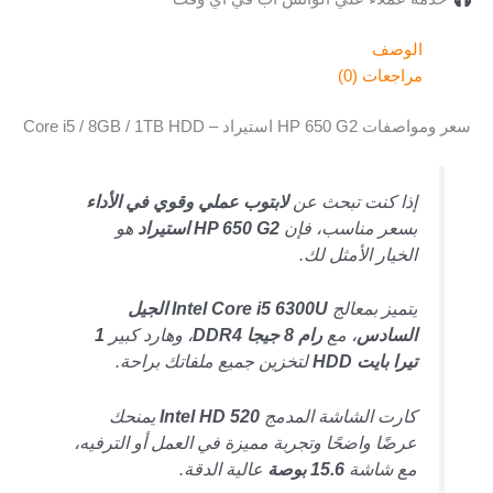
الوصف
مراجعات (0)
سعر ومواصفات HP 650 G2 استيراد – Core i5 / 8GB / 1TB HDD
إذا كنت تبحث عن
لابتوب عملي وقوي في الأداء
بسعر مناسب، فإن
HP 650 G2 استيراد
هو
الخيار الأمثل لك.
يتميز بمعالج
Intel Core i5 6300U الجيل
السادس
، مع
رام 8 جيجا DDR4
، وهارد كبير
1
تيرا بايت HDD
لتخزين جميع ملفاتك براحة.
كارت الشاشة المدمج
Intel HD 520
يمنحك
عرضًا واضحًا وتجربة مميزة في العمل أو الترفيه،
مع شاشة
15.6 بوصة
عالية الدقة.