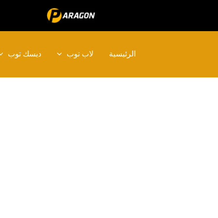
خطي
لى
لمحتوى
الرئيسية
لاب توب
ديسك توب