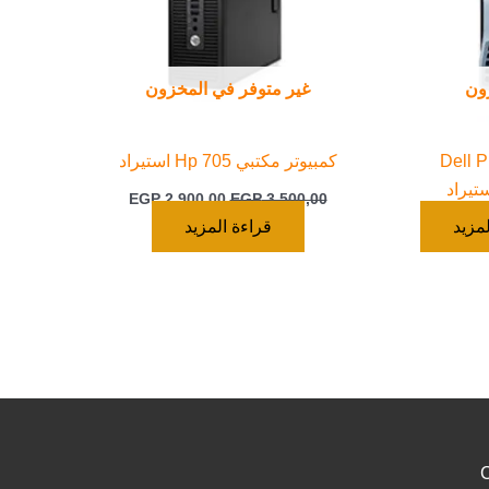
ون
غير متوفر في المخزون
Dell Precisi
كمبيوتر مكتبي Hp 705 استيراد
EGP
2.900,00
EGP
3.500,00
مزيد
قراءة المزيد
C