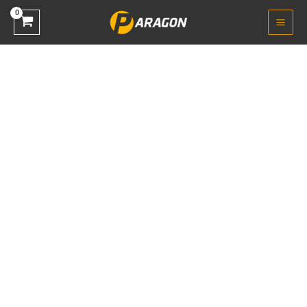
خطي
لى
لمحتوى