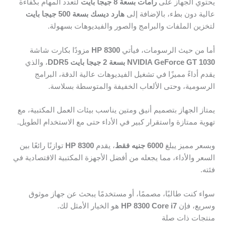
يحتوي الجهاز على
رامات بسعة 8 جيجا بايت
لتعدد المهام بكفاءة
عالية دون بطء، بالإضافة إلى
هارد ديسك بسعة 500 جيجا بايت
لتخزين الملفات والبرامج والصور والفيديوهات بسهولة.
أما من حيث الرسومات، فيأتي
HP 8300
مزودًا بكارت شاشة
NVIDIA GeForce GT 1030 بسعة 2 جيجا بايت DDR5
، والذي
يقدم أداءً مميزًا في تشغيل الفيديوهات عالية الدقة، البرامج
الرسومية، وحتى الألعاب الخفيفة والمتوسطة بسلاسة.
يمتاز الجهاز بتصميم أنيق ومتين يناسب بيئات العمل المكتبية، مع
تهوية ممتازة واستقرار كبير في الأداء حتى مع الاستخدام الطويل.
وبسعر مميز يبلغ
6000 جنيه فقط
، يقدم
HP 8300
توازنًا رائعًا بين
السعر والأداء، مما يجعله من أفضل الأجهزة المكتبية الاقتصادية في
فئته.
سواء كنت طالبًا، مصممًا، أو مستخدمًا يبحث عن جهاز موثوق
وسريع، فإن
HP 8300 Core i7
هو الخيار الأمثل لك.
منتجات ذات صلة