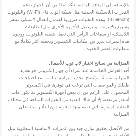
بالإضافة إلى المنافذ المادية، تأكد أيضًا من أن الجهاز يدعم
القدرات اللاسلكية الحديثة مثل شبكة الواي فاي (Wi-Fi) والبلوتوث
(Bluetooth)، وهذه التقنيات ضرورية لضمان اتصال لاسلكي سلس
وسريع بالإنترنت، ولتوصيل الأجهزة الأخرى مثل الطابعات
اللاسلكية أو سماعات الرأس التي تعمل بتقنية البلوتوث، ووجود
هذه الميزات يعزز من إمكانيات الكمبيوتر ويجعله أكثر تكاملًا مع
متطلبات العصر الحديث.
الميزانية
من نصائح اختيار لاب توب للأطفال
أحد العوامل الحاسمة عند شراء أي جهاز إلكتروني هو تحديد
الميزانية مسبقًا، ويُنصح بتحديد ميزانية تتناسب مع احتياجات
طفلك والمواصفات التي ترغب في توفرها في الكمبيوتر
المحمول. على الرغم من أن بعض أجهزة الكمبيوتر قد تكون ذات
أسعار مرتفعة، إلا أن هناك العديد من الخيارات المتاحة في مختلف
الفئات السعرية التي تقدم ميزات قوية دون التأثير سلبًا على
الميزانية.
من الأفضل تحقيق توازن جيد بين الميزات الأساسية المطلوبة مثل
الأداء القوي وسهولة التنقل وبين قيود الميزانية، وبهذه الطريقة،