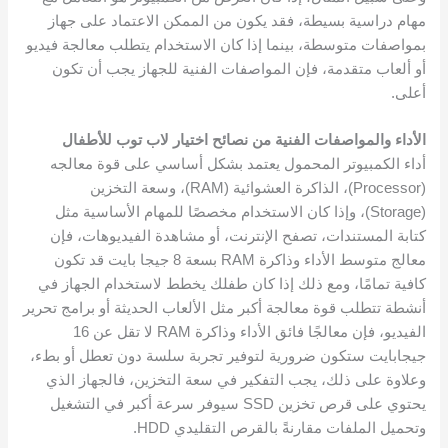
مهام دراسية بسيطة، فقد يكون من الممكن الاعتماد على جهاز
بمواصفات متوسطة، بينما إذا كان الاستخدام يتطلب معالجة فيديو
أو ألعاب متقدمة، فإن المواصفات الفنية للجهاز يجب أن تكون
أعلى.
الأداء والمواصفات الفنية
من نصائح اختيار لاب توب للأطفال
أداء الكمبيوتر المحمول يعتمد بشكل أساسي على قوة معالجه
(Processor)، الذاكرة العشوائية (RAM)، وسعة التخزين
(Storage)، وإذا كان الاستخدام مخصصًا للمهام الأساسية مثل
كتابة المستندات، تصفح الإنترنت، أو مشاهدة الفيديوهات، فإن
معالج متوسط الأداء وذاكرة RAM بسعة 8 جيجا بايت قد تكون
كافية تمامًا، ومع ذلك إذا كان طفلك يخطط لاستخدام الجهاز في
أنشطة تتطلب قوة معالجة أكبر مثل الألعاب الحديثة أو برامج تحرير
الفيديو، فإن معالجًا فائق الأداء وذاكرة RAM لا تقل عن 16
جيجابايت ستكون ضرورية لتوفير تجربة سلسة دون تعطل أو بطء،
وعلاوة على ذلك، يجب التفكير في سعة التخزين، فالجهاز الذي
يحتوي على قرص تخزين SSD سيوفر سرعة أكبر في التشغيل
وتحميل الملفات مقارنةً بالقرص التقليدي HDD.