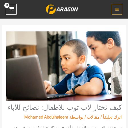
خطي
لى
لمحتوى
كيف تختار لاب توب للأطفال: نصائح للآباء
اترك تعليقاً
/
مقالات
/ بواسطة
Mohamed Abdulhaleem
تم حفظ اللاب توب للأطفال؛ أصبح امتلاك جهاز كمبيوتر في عصر