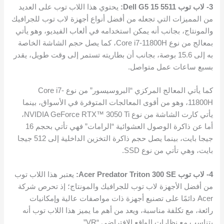
3- لاب توب Dell G5 15 5511:
يحتوي هذا اللاب توب على العديد
من المميزات التي تجعله من أفضل أنواع أجهزة لاب توب للجرافيك
والمونتاج، بجانب أنه يمكن استخدامه في ألعاب الفيديو، وهو يأتي
بمعالج من نوع Core i7-11800H، كما يصل حجم الشاشة الخاصة
به إلى 15.6 بوصة، بجانب أن بطاريته تستمر إلى وقت طويل، يقدر
بسبع ساعات عمل متواصل.
كما يأتي المعالج المركزي “البروسيسور” من نوع Core i7-
11800H، وهو من أقوى المعالجات المتوفرة في الأسواق، بينما
يأتي كارت الشاشة من نوع NVIDIA GeForce RTX™ 3050 Ti،
أما عن ذاكرة الوصول العشوائية “الرامات” فهي تأتي بحجم 16
جيجا بايت، بينما يصل حجم ذاكرة التخزين الداخلية إلى 512 جيجا
بايت، وهي تأتي من نوع SSD.
4- لاب توب Acer Predator Triton 300 SE:
يعتبر هذا اللاب توب
من أفضل الأجهزة لاب توب للجرافيك والمونتاج؛ إذ تحرص شركة
Acer دائمًا على تصنيع أجهزة ذات مواصفات عالية وإمكانيات
رائعة، مع تكلفة مناسبة، ويعد من أهم ما يميز هذا اللاب توب أنه
يتناسب مع نظارات الواقع الافتراضي “VR”.