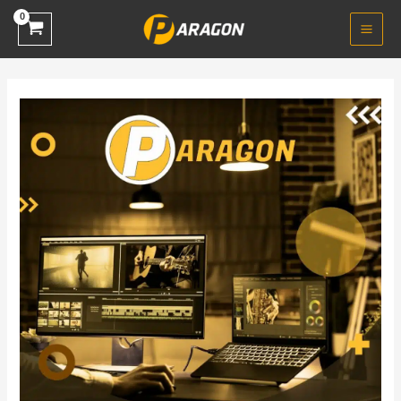
خطي
لى
لمحتوى