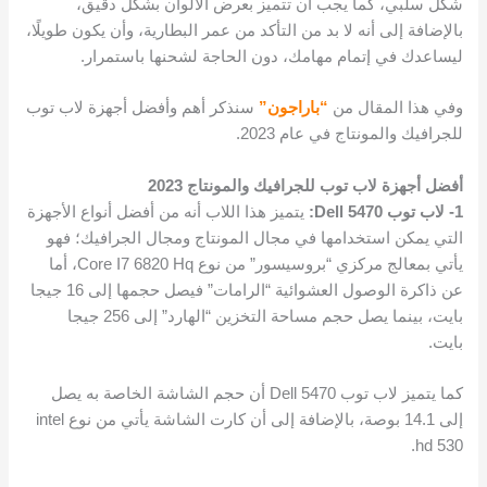
شكل سلبي، كما يجب أن تتميز بعرض الألوان بشكل دقيق،
بالإضافة إلى أنه لا بد من التأكد من عمر البطارية، وأن يكون طويلًا،
ليساعدك في إتمام مهامك، دون الحاجة لشحنها باستمرار.
وفي هذا المقال من
“باراجون”
سنذكر أهم وأفضل أجهزة لاب توب
للجرافيك والمونتاج في عام 2023.
أفضل أجهزة لاب توب للجرافيك والمونتاج 2023
1- لاب توب Dell 5470:
يتميز هذا اللاب أنه من أفضل أنواع الأجهزة
التي يمكن استخدامها في مجال المونتاج ومجال الجرافيك؛ فهو
يأتي بمعالج مركزي “بروسيسور” من نوع Core I7 6820 Hq، أما
عن ذاكرة الوصول العشوائية “الرامات” فيصل حجمها إلى 16 جيجا
بايت، بينما يصل حجم مساحة التخزين “الهارد” إلى 256 جيجا
بايت.
كما يتميز لاب توب Dell 5470 أن حجم الشاشة الخاصة به يصل
إلى 14.1 بوصة، بالإضافة إلى أن كارت الشاشة يأتي من نوع intel
hd 530.