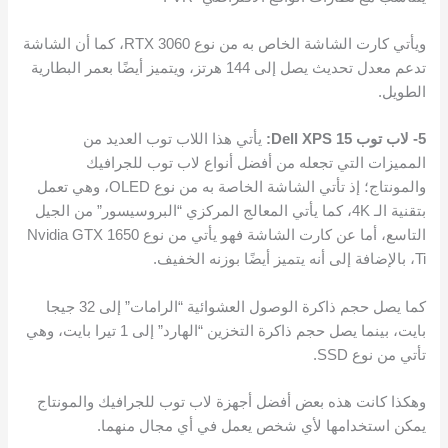
ويأتي كارت الشاشة الخاص به من نوع RTX 3060، كما أن الشاشة
تدعم معدل تحديث يصل إلى 144 هرتز، ويتميز أيضًا بعمر البطارية
الطويل.
5- لاب توب Dell XPS 15:
يأتي هذا اللاب توب العديد من
المميزات التي تجعله من أفضل أنواع لاب توب للجرافيك
والمونتاج؛ إذ تأتي الشاشة الخاصة به من نوع OLED، وهي تعمل
بتقنية الـ 4K، كما يأتي المعالج المركزي “البروسيسور” من الجيل
التاسع، أما عن كارت الشاشة فهو يأتي من نوع Nvidia GTX 1650
Ti، بالإضافة إلى أنه يتميز أيضًا بوزنه الخفيف.
كما يصل حجم ذاكرة الوصول العشوائية “الرامات” إلى 32 جيجا
بايت، بينما يصل حجم ذاكرة التخزين “الهارد” إلى 1 تيرا بايت، وهي
تأتي من نوع SSD.
وهكذا كانت هذه بعض أفضل أجهزة لاب توب للجرافيك والمونتاج
يمكن استخدامها لأي شخص يعمل في أي مجال منهما.