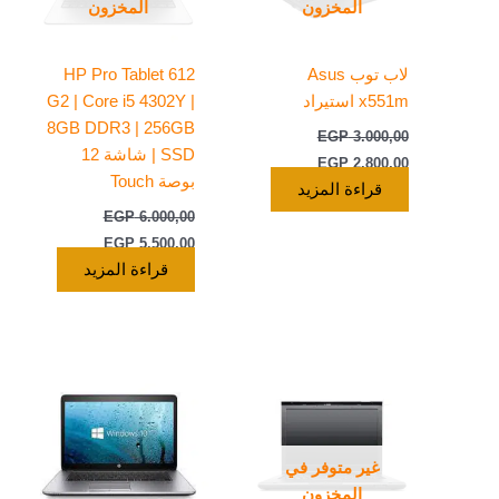
المخزون
المخزون
لاب توب Asus
HP Pro Tablet 612
x551m استيراد
G2 | Core i5 4302Y |
8GB DDR3 | 256GB
EGP
3.000,00
SSD | شاشة 12
EGP
2.800,00
بوصة Touch
قراءة المزيد
EGP
6.000,00
EGP
5.500,00
قراءة المزيد
غير متوفر في
المخزون