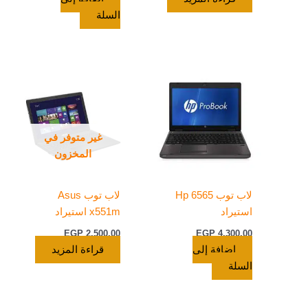
السلة
غير متوفر في
المخزون
لاب توب Hp 6565
لاب توب Asus
استيراد
x551m استيراد
EGP
2.500,00
EGP
4.300,00
إضافة إلى
قراءة المزيد
السلة