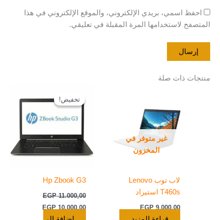
احفظ اسمي، بريدي الإلكتروني، والموقع الإلكتروني في هذا
المتصفح لاستخدامها المرة المقبلة في تعليقي.
منتجات ذات صلة
السعر
السعر
الأصلي
الحالي
تخفيض!
تخفيض!
هو:
هو:
EGP 10.000,00.
EGP 11.000,00.
غير متوفر في
المخزون
لاب توب Lenovo
Hp Zbook G3
T460s استيراد
EGP
11.000,00
EGP
10.000,00
EGP
9.000,00
قراءة المزيد
إضافة إلى