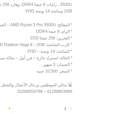
AMD
Radeon
2GB وشاشة 14 بوصة FHD.
Vega
8
* المعالج: AMD Ryzen 5 Pro 3500U – الجيل الثالث
2GB
* الرام: 8 جيجا DDR4
|
* التخزين: 256 جيجا SSD
شاشة
* كارت الشاشة: AMD Radeon Vega 8 – 2GB
14
* الشاشة: 14 بوصة – FHD
بوصة
* الحالة: استيراد خارج – فرز أول – بحالة ممت
* الضمان: 3 شهور
* السعر: 10,500 جنيه
💻 مثالي للموظفين ورجال الأعمال والشغل ال
01288803969 – 01008054786
+
-