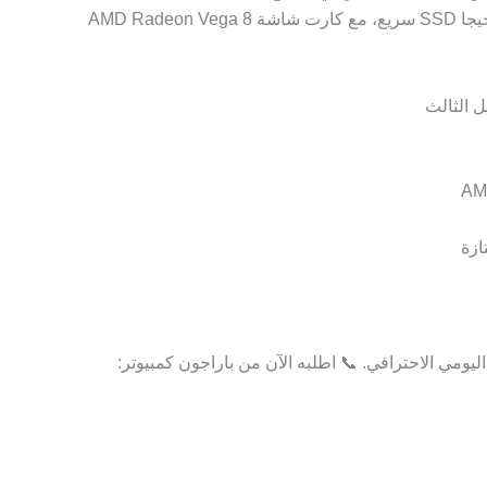
3500U ، رامات 8 جيجا DDR4، وهارد 256 جيجا SSD سريع، مع كارت شاشة AMD Radeon Vega 8
ازة
يومي الاحترافي. 📞 اطلبه الآن من باراجون كمبيوتر: