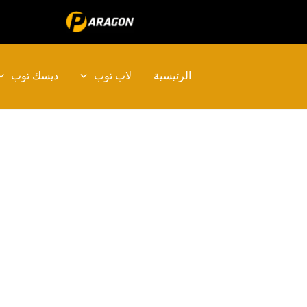
خطي
تخفيض!
لى
لمحتوى
الرئيسية
لاب توب
ديسك توب