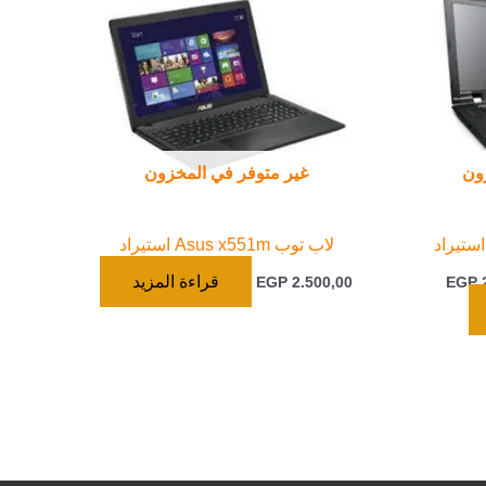
ون
غير متوفر في المخزون
لاب توب Asus x551m استيراد
قراءة المزيد
EGP
2.500,00
EGP
2