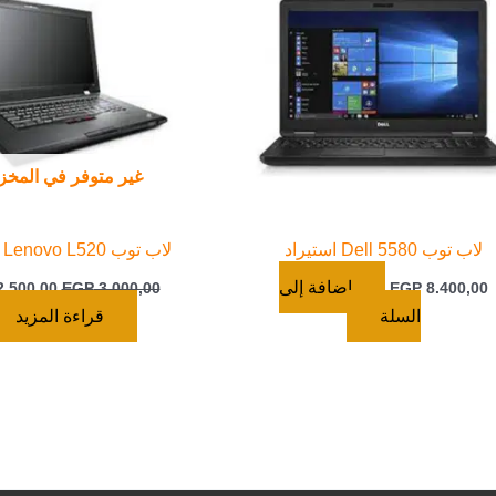
غير متوفر في المخز
لاب توب Dell 5580 استيراد
لاب توب Lenovo L520 استيراد
إضافة إلى
.500,00
EGP
3.000,00
EGP
8.400,00
السلة
قراءة المزيد