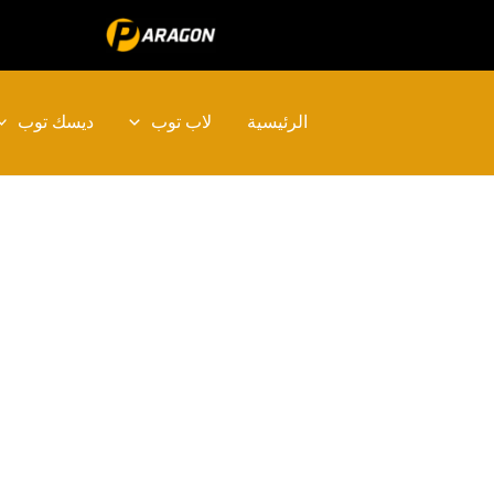
خطي
لى
لمحتوى
الرئيسية
لاب توب
ديسك توب