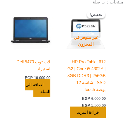
منتجات ذات صلة
السعر
السعر
الأصلي
الحالي
تخفيض!
تخفيض!
هو:
هو:
EGP 5.500,00.
EGP 6.000,00.
غير متوفر في
المخزون
HP Pro Tablet 612
لاب توب Dell 5470
G2 | Core i5 4302Y |
استيراد
8GB DDR3 | 256GB
EGP
10.000,00
SSD | شاشة 12
إضافة إلى
بوصة Touch
السلة
EGP
6.000,00
EGP
5.500,00
قراءة المزيد