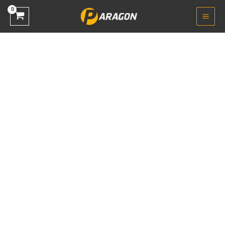
خطي
لى
لمحتوى