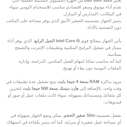
يُعتبر
Dell Slim 3020
من أجهزة الكمبيوتر المكتبية العملية التي
تقدم أداء موثوق وسعر اقتصادي مناسب للاستخدام اليومي سواء
في المكاتب، المدارس أو المنازل.
يتميز الجهاز بتصميمه الصغير الأنيق الذي يوفر مساحة على المكتب
دون التضحية بالأداء.
يأتي الجهاز بمعالج قوي
Intel Core i5 الجيل الرابع
، الذي يوفر أداء
ممتاز في تشغيل البرامج المكتبية وتطبيقات الإنترنت والتصفح
بسلاسة.
كما أنه مناسب تمامًا لمهام العمل المكتبي، الدراسة، وإدارة
الملفات اليومية دون بطء أو تهنيج.
مزود بذاكرة
RAM بسعة 4 جيجا بايت
تتيح تشغيل عدة تطبيقات في
وقت واحد، بالإضافة إلى
هارد ديسك بسعة 500 جيجا بايت
لتخزين
كل ملفاتك ومستنداتك بسهولة، سواء كانت ملفات عمل أو صور أو
فيديوهات.
بفضل تصميمه
Slim صغير الحجم
، يمكن وضع الجهاز بسهولة في
أي مساحة عمل صغيرة أو منزلية. كما أنه يتميز بكفاءة في استهلاك