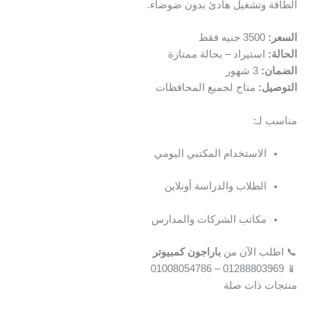
الطاقة وتشغيل هادئ بدون ضوضاء.
السعر:
3500 جنيه فقط
الحالة:
استيراد – بحالة ممتازة
الضمان:
3 شهور
التوصيل:
متاح لجميع المحافظات
مناسب لـ:
الاستخدام المكتبي اليومي
الطلاب والدراسة أونلاين
مكاتب الشركات والمدارس
📞 اطلب الآن من
باراجون كمبيوتر
📱 01288803969 – 01008054786
منتجات ذات صلة
السعر
السعر
الأصلي
الحالي