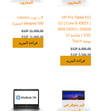
المخزون
المخزون
HP Pro Tablet 612
لاب توب Lenovo
G2 | Core i5 4302Y |
ideapad 330 استيراد
8GB DDR3 | 256GB
EGP
11.500,00
SSD | شاشة 12
EGP
11.000,00
بوصة Touch
قراءة المزيد
EGP
6.000,00
EGP
5.500,00
قراءة المزيد
غير متوفر في
المخزون