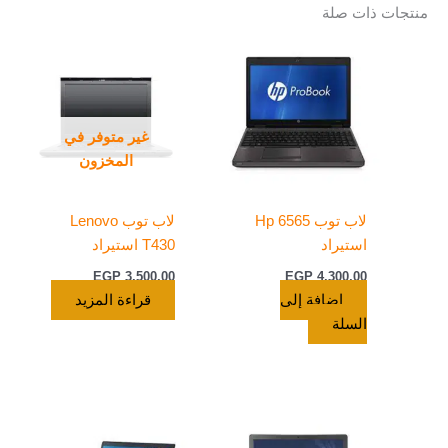
منتجات ذات صلة
غير متوفر في
المخزون
لاب توب Hp 6565
لاب توب Lenovo
استيراد
T430 استيراد
EGP
3.500,00
EGP
4.300,00
إضافة إلى
قراءة المزيد
السلة