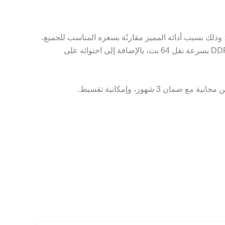
يف التي تستحق الاستخدام؛ وذلك بسبب أدائه المميز مقارنًة بسعره المناسب للجميع،
ويحتوي هذا الكارت على العديد من المميزات، والتي من أبرزها أن الكارت يحتوي على ذاكرة ميموري بحجم 1 جيجابايت من نوع DDR3 بسرعة نقل 64 بت، بالإضافة إلى احتوائه على
هور، وإمكانية تقسيط.