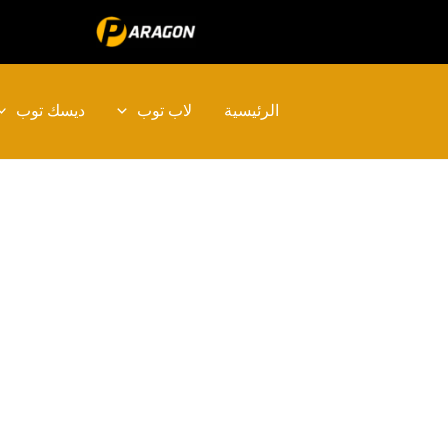
خطي
لى
لمحتوى
الرئيسية
لاب توب
ديسك توب