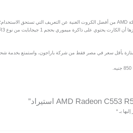
يعد كارت الشاشة Radeon C553 R5 240 المقدم من شركة AMD من أفضل الكروت الغنية عن التعر
ل سعر في مصر فقط من شركة باراجون، واستمتع بخدمة شحن مجانية مع ضمان 3 ش
ليها بـ
*