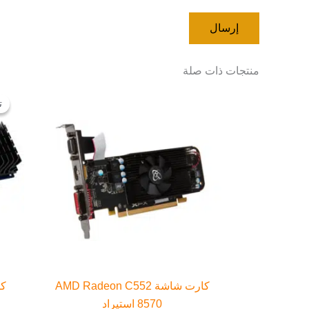
منتجات ذات صلة
ت
ت
كارت شاشة AMD Radeon C552
8570 استيراد