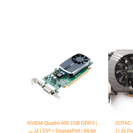
NVIDIA Quadro 600 1GB DDR3 |
ZOTAC 
| 2x DVI + HDMI + DisplayPort |
DVI + DisplayPort | 64-bit | كارت