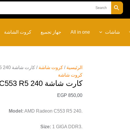
كمية
كارت
شاشة
AMD
شاشات
All in one
جهاز تجميع
كروت الشاشة
Radeon
C553
R5
240
استيراد
الرئيسية
/
كروت شاشة
/ كارت شاشة AMD Radeon C553 R5 240 استيراد
كروت شاشة
كارت شاشة AMD Radeon C553 R5 240 استيراد
EGP
850,00
Model:
AMD Radeon C553 R5 240.
Size:
1 GIGA DDR3.