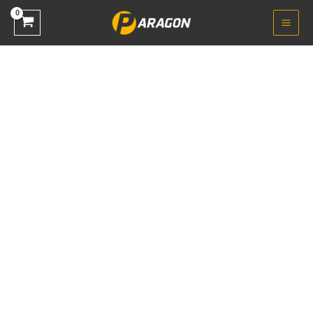
خطي
لى
لمحتوى