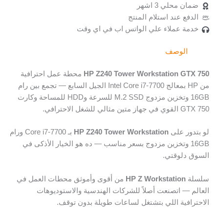
ضمان محلي 3 اشهر
الدفع عند استلام المنتج
خدمة عملاء علي الواتس اب في اي وقت
الوصف
HP Z240 Tower Workstation GTX 750
محطة عمل احترافية
من HP بمعالج Intel Core i7-7700 الجيل السابع — تجمع بين رام
16GB وتخزين مزدوج M.2 SSD للسرعة وHDD للمساحة وكارت
GTX 750 القوي في جهاز متين مثالي للشغل الاحترافي.
لو بتدور على
HP Z240 Tower Workstation
بـ Core i7-7700 ورام
16GB وتخزين مزدوج بسعر مناسب — ده هو الخيار الأذكى في
السوق دلوقتي.
سلسلة
HP Z Workstation
من أقوى وأموثق محطات العمل في
العالم — اتصنعت أصلاً للشركات الهندسية والاستوديوهات
الاحترافية اللي بتشتغل لساعات طويلة بدون توقف.