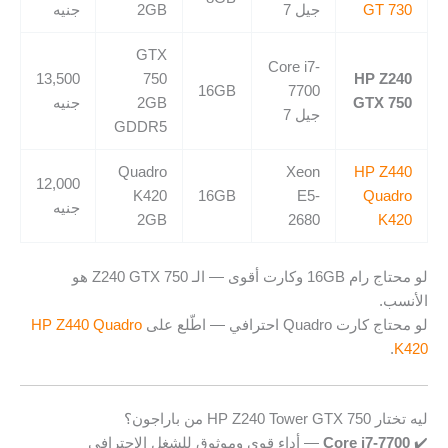
GT 730
جيل 7
2GB
جنيه
GTX
Core i7-
13,500
750
HP Z240
16GB
7700
GTX 750
2GB
جنيه
جيل 7
GDDR5
Quadro
Xeon
HP Z440
12,000
K420
16GB
E5-
Quadro
جنيه
2GB
2680
K420
لو محتاج رام 16GB وكارت أقوى — الـ Z240 GTX 750 هو
الأنسب.
لو محتاج كارت Quadro احترافي — اطّلع على
HP Z440 Quadro
.
K420
ليه تختار HP Z240 Tower GTX 750 من باراجون؟
✔️
Core i7-7700
— أداء قوي وموثوق للشغل الاحترافي