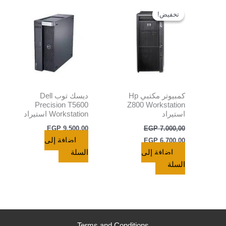
السعر
السعر
الأصلي
الحالي
تخفيض!
تخفيض!
هو:
هو:
EGP 6.700,00.
EGP 7.000,00.
كمبيوتر مكتبي Hp
ديسك توب Dell
Precision T5600
Z800 Workstation
استيراد
Workstation استيراد
EGP
9.500,00
EGP
7.000,00
إضافة إلى
EGP
6.700,00
إضافة إلى
السلة
السلة
Terms and Conditions