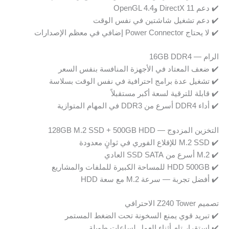
✔️ دعم DirectX 11 وOpenGL 4.4
✔️ دعم تشغيل شاشتين في نفس الوقت
✔️ لا يحتاج Power Connector إضافي في معظم الإصدارات
الرام — 16GB DDR4
✔️ ضعف المعتاد في الأجهزة المنافسة بنفس السعر
✔️ تشغيل عدة برامج احترافية في نفس الوقت بسلاسة
✔️ قابلة للترقية لسعة أكبر مستقبلاً
✔️ أداء DDR4 أسرع من DDR3 في المهام المتوازية
التخزين المزدوج — 128GB M.2 SSD + 500GB HDD
✔️ M.2 SSD للإقلاع الفوري في ثوانٍ معدودة
✔️ M.2 أسرع من SSD SATA العادي
✔️ HDD 500GB للمساحة الكبيرة للملفات والمشاريع
✔️ أفضل تجربة — سرعة M.2 مع سعة HDD
تصميم Z240 Tower الاحترافي
✔️ تبريد قوي يمنع السخونة تحت الضغط المستمر
✔️ استقرار تام أثناء العمل لساعات طويلة