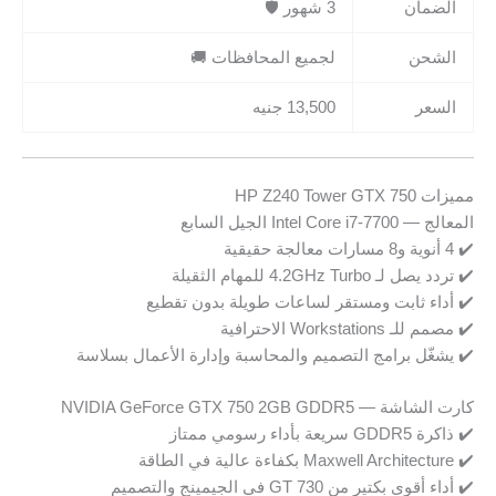
الضمان
3 شهور 🛡️
الشحن
لجميع المحافظات 🚚
السعر
13,500 جنيه
مميزات HP Z240 Tower GTX 750
المعالج — Intel Core i7-7700 الجيل السابع
✔️ 4 أنوية و8 مسارات معالجة حقيقية
✔️ تردد يصل لـ 4.2GHz Turbo للمهام الثقيلة
✔️ أداء ثابت ومستقر لساعات طويلة بدون تقطيع
✔️ مصمم للـ Workstations الاحترافية
✔️ يشغّل برامج التصميم والمحاسبة وإدارة الأعمال بسلاسة
كارت الشاشة — NVIDIA GeForce GTX 750 2GB GDDR5
✔️ ذاكرة GDDR5 سريعة بأداء رسومي ممتاز
✔️ Maxwell Architecture بكفاءة عالية في الطاقة
✔️ أداء أقوى بكتير من GT 730 في الجيمينج والتصميم