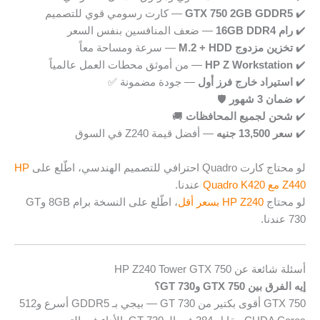
✔️
GTX 750 2GB GDDR5
— كارت رسومي قوي للتصميم
✔️
رام 16GB DDR4
— ضعف المنافسين بنفس السعر
✔️
تخزين مزدوج M.2 + HDD
— سرعة ومساحة معاً
✔️
HP Z Workstation
— من أموثق محطات العمل عالمياً
✔️
استيراد خارج فرز أول
— جودة مضمونة ✅
✔️
ضمان 3 شهور
🛡️
✔️
شحن لجميع المحافظات
🚚
✔️
سعر 13,500 جنيه
— أفضل قيمة Z240 في السوق
لو محتاج كارت Quadro احترافي للتصميم الهندسي، اطّلع على
HP
Z440 مع Quadro K420
عندنا.
لو محتاج
HP Z240 بسعر أقل
، اطّلع على النسخة برام 8GB وGT
730 عندنا.
أسئلة شائعة عن HP Z240 Tower GTX 750
إيه الفرق بين GTX 750 وGT 730؟
GTX 750 أقوى بكتير من GT 730 — بيجي بـ GDDR5 أسرع و512