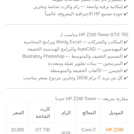
✔️ إمكانية ترقية واسعة — رام وكارت شاشة وتخزين
✔️ جودة تصنيع HP الاحترافية المعروفة عالمياً
HP Z240 Tower GTX 750 مناسب لـ
✔️ المكاتب والشركات — Excel وWord وبرامج المحاسبة
✔️ المهندسين — AutoCAD والبرامج الهندسية الخفيفة
✔️ التصميم الخفيف والمتوسط — Photoshop وIllustrator
✔️ المبرمجين — بيئات تطوير ثقيلة ومتعددة
✔️ الجيمرز — الألعاب الخفيفة والمتوسطة
✔️ كل من يريد i7 برام 16GB وتخزين مزدوج بسعر مناسب
مقارنة سريعة — HP Z240 Tower عندنا
كارت
الموديل
المعالج
الرام
السعر
الشاشة
10,000
GT 730
Core i7
HP Z240
8GB