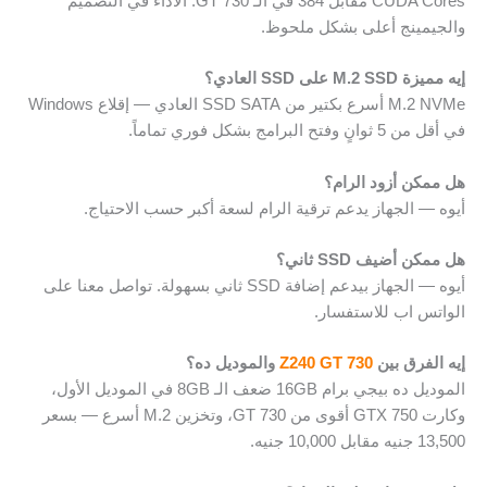
CUDA Cores مقابل 384 في الـ GT 730. الأداء في التصميم
والجيمينج أعلى بشكل ملحوظ.
إيه مميزة M.2 SSD على SSD العادي؟
M.2 NVMe أسرع بكتير من SSD SATA العادي — إقلاع Windows
في أقل من 5 ثوانٍ وفتح البرامج بشكل فوري تماماً.
هل ممكن أزود الرام؟
أيوه — الجهاز يدعم ترقية الرام لسعة أكبر حسب الاحتياج.
هل ممكن أضيف SSD ثاني؟
أيوه — الجهاز بيدعم إضافة SSD ثاني بسهولة. تواصل معنا على
الواتس اب للاستفسار.
إيه الفرق بين
Z240 GT 730
والموديل ده؟
الموديل ده بيجي برام 16GB ضعف الـ 8GB في الموديل الأول،
وكارت GTX 750 أقوى من GT 730، وتخزين M.2 أسرع — بسعر
13,500 جنيه مقابل 10,000 جنيه.