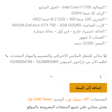
* المعالج: Intel Core i7-7700 – الجيل السابع
* الرام: 16 جيجا DDR4
* التخزين: 128 جيجا M.2 SSD + 500 جيجا HDD
* كارت الشاشة: NVIDIA GeForce GTX 750 – 2GB GDDR5
* الحالة: استيراد خارج – فرز أول – بحالة ممتازة
* الضمان: 3 شهور
* السعر: 13,500 جنيه
💻 مثالي للشغل المكتبي الاحترافي والتصميم والمهام المتعددة. 📞
اطلبه الآن من باراجون كمبيوتر: 01288803969 – 01008054786
+
-
إضافة إلى السلة
التصنيفات:
HP
,
ديسك توب
الوسم:
hp z240 Tower
شحن مجاني علي جميع المنتجات المعروضة بالموقع