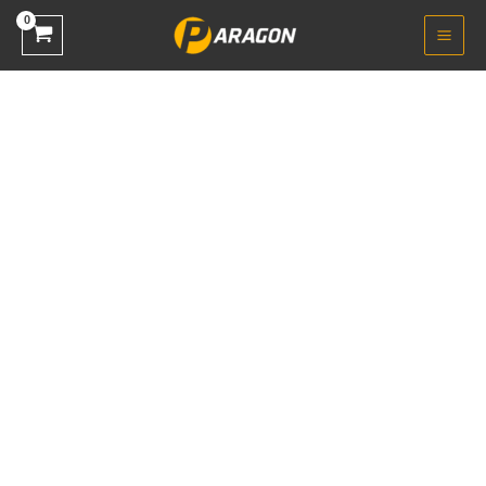
خطي
كمية
لى
HP
لمحتوى
Advantage
LA1956x