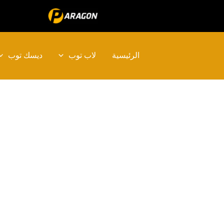
خطي
لى
لمحتوى
الرئيسية
لاب توب
ديسك توب