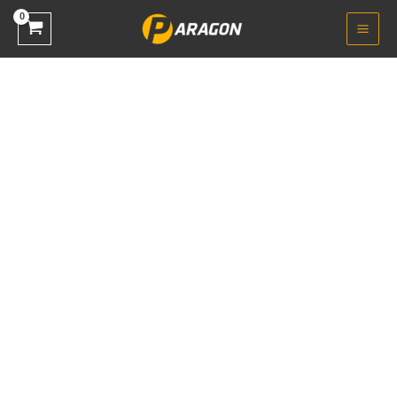
خطي
كمية
لى
كارت
لمحتوى
شاشة
GEFORCE
GT730
استيراد