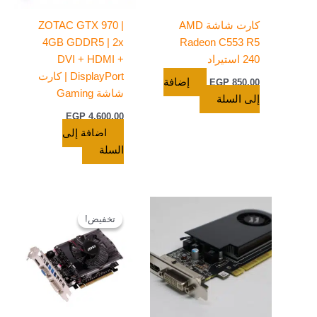
كارت شاشة AMD
ZOTAC GTX 970 |
4GB GDDR5 | 2x
Radeon C553 R5
240 استيراد
DVI + HDMI +
DisplayPort | كارت
إضافة
EGP
850,00
شاشة Gaming
إلى السلة
EGP
4.600,00
إضافة إلى
السلة
السعر
السعر
الأصلي
الحالي
تخفيض!
تخفيض!
هو:
هو:
EGP 1.200,00.
EGP 1.350,00.