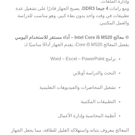
وإدارة الملفات.
ومع رامات
4 جيجا DDR3
، يصبح الجهاز قادرًا على تشغيل عدة
تطبيقات في وقت واحد بدون بطء كبير، وهو مناسب للدراسة
والعمل المكتبي.
⚙️
معالج Intel Core i5 M520 – أداء مستقر للاستخدام اليومي
بفضل المعالج Core i5 M520، يقدم الجهاز أداءًا مناسبًا لـ:
برامج Word – Excel – PowerPoint
البحث والدراسة أونلاين
تشغيل المحاضرات والفيديوهات التعليمية
التطبيقات المكتبية
أنظمة المحاسبة وإدارة الأعمال
المعالج معروف بثباته واستهلاكه القليل للطاقة، مما يجعل الجهاز