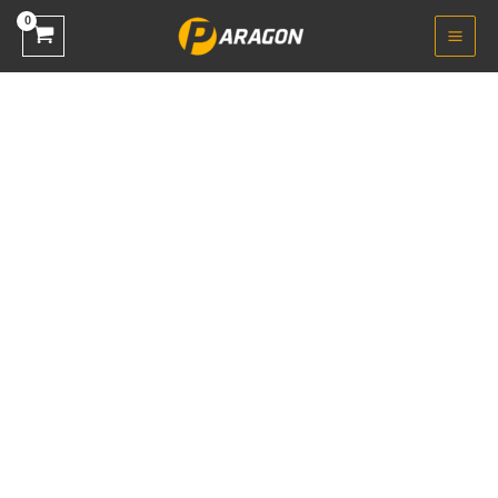
خطي
السعر
السعر
تخفيض!
لى
الأصلي
الحالي
لمحتوى
هو:
هو:
EGP 3.500,00.
EGP 3.800,00.