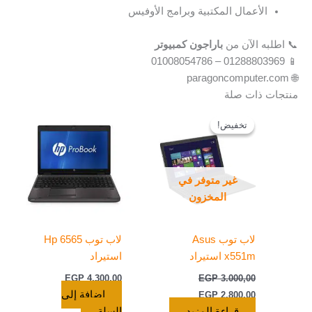
الأعمال المكتبية وبرامج الأوفيس
📞 اطلبه الآن من
باراجون كمبيوتر
📱 01288803969 – 01008054786
🌐 paragoncomputer.com
منتجات ذات صلة
السعر
السعر
الأصلي
الحالي
تخفيض!
تخفيض!
هو:
هو:
EGP 2.800,00.
EGP 3.000,00.
غير متوفر في
المخزون
لاب توب Asus
لاب توب Hp 6565
x551m استيراد
استيراد
EGP
4.300,00
EGP
3.000,00
إضافة إلى
EGP
2.800,00
قراءة المزيد
السلة