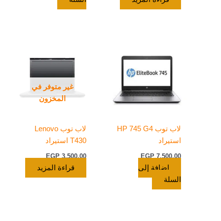
غير متوفر في
المخزون
لاب توب HP 745 G4
لاب توب Lenovo
استيراد
T430 استيراد
EGP
3.500,00
EGP
7.500,00
إضافة إلى
قراءة المزيد
السلة