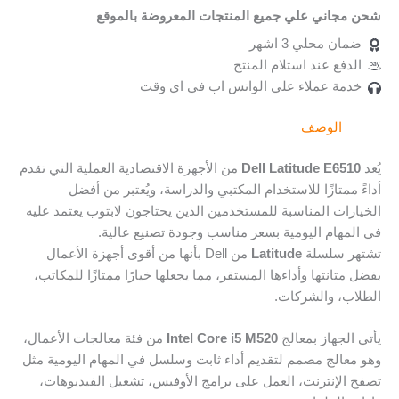
شحن مجاني علي جميع المنتجات المعروضة بالموقع
ضمان محلي 3 اشهر
الدفع عند استلام المنتج
خدمة عملاء علي الواتس اب في اي وقت
الوصف
يُعد
Dell Latitude E6510
من الأجهزة الاقتصادية العملية التي تقدم
أداءً ممتازًا للاستخدام المكتبي والدراسة، ويُعتبر من أفضل
الخيارات المناسبة للمستخدمين الذين يحتاجون لابتوب يعتمد عليه
في المهام اليومية بسعر مناسب وجودة تصنيع عالية.
تشتهر سلسلة
Latitude
من Dell بأنها من أقوى أجهزة الأعمال
بفضل متانتها وأداءها المستقر، مما يجعلها خيارًا ممتازًا للمكاتب،
الطلاب، والشركات.
يأتي الجهاز بمعالج
Intel Core i5 M520
من فئة معالجات الأعمال،
وهو معالج مصمم لتقديم أداء ثابت وسلسل في المهام اليومية مثل
تصفح الإنترنت، العمل على برامج الأوفيس، تشغيل الفيديوهات،