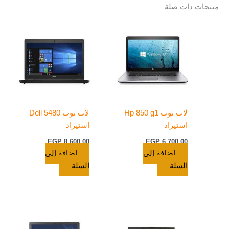
منتجات ذات صلة
لاب توب Hp 850 g1
لاب توب Dell 5480
استيراد
استيراد
EGP
8.600,00
EGP
6.700,00
إضافة إلى
إضافة إلى
السلة
السلة