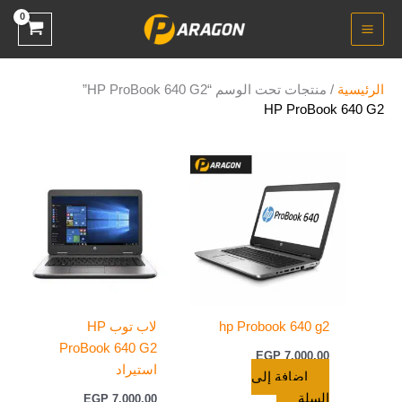
خطي
لى
لمحتوى
الرئيسية
/ منتجات تحت الوسم “HP ProBook 640 G2”
HP ProBook 640 G2
hp Probook 640 g2
لاب توب HP
ProBook 640 G2
EGP
7.000,00
استيراد
إضافة إلى
السلة
EGP
7.000,00