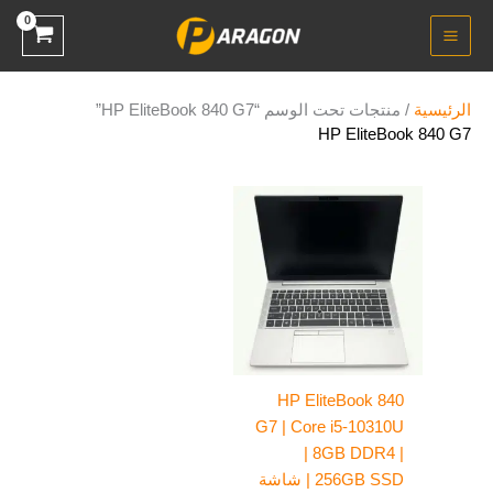
خطي
لى
لمحتوى
الرئيسية
/ منتجات تحت الوسم “HP EliteBook 840 G7”
HP EliteBook 840 G7
HP EliteBook 840
G7 | Core i5-10310U
| 8GB DDR4 |
256GB SSD | شاشة