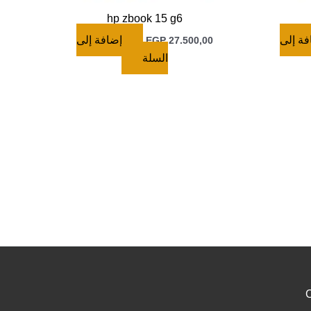
hp zbook 15 g6
إضافة إلى
إضافة 
EGP
27.500,00
السلة
C