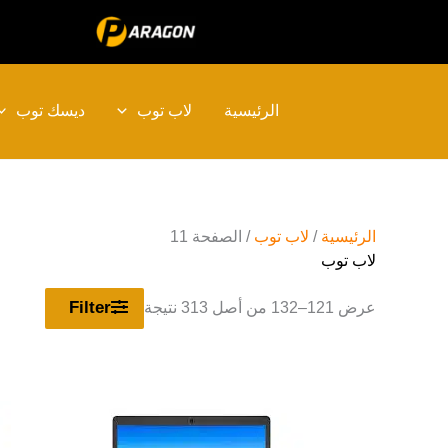
تم
تخط
الفرز
إل
حسب
المحتو
الأحدث
ديسك توب
لاب توب
الرئيسية
/ الصفحة 11
لاب توب
/
الرئيسية
لاب توب
Filter
عرض 121–132 من أصل 313 نتيجة