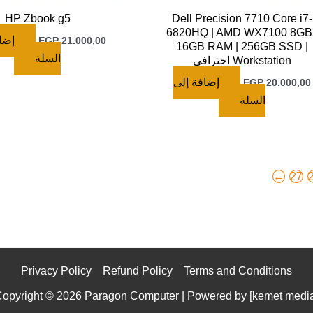
HP Zbook g5
Dell Precision 7710 Core i7-
6820HQ | AMD WX7100 8GB 
إلى
EGP
21.000,00
16GB RAM | 256GB SSD |
السلة
Workstation احترافي
إضافة إلى
EGP
20.000,00
السلة
←
27
Privacy Policy
Refund Policy
Terms and Conditions
opyright © 2026 Paragon Computer | Powered by [
kemet medi