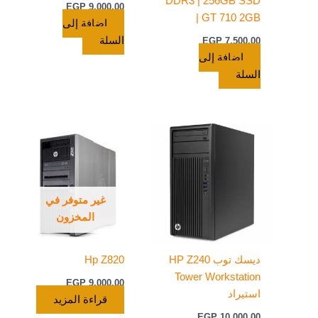
DDR3 | 256GB SSD
EGP
9.000,00
| GT 710 2GB
إضافة إلى
السلة
EGP
7.500,00
إضافة إلى
السلة
غير متوفر في
المخزون
ديسك توب HP Z240
Hp Z820
Tower Workstation
EGP
9.000,00
استيراد
قراءة المزيد
EGP
10.000,00