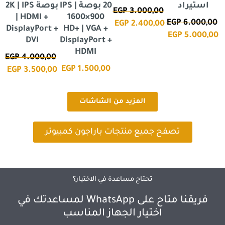
استيراد
20 بوصة IPS |
بوصة 2K | IPS
EGP
3.000,00
| HDMI +
1600×900
0
EGP
6.000,00
EGP
2.400,00
DisplayPort +
HD+ | VGA +
0
EGP
5.000,00
DVI
DisplayPort +
HDMI
EGP
4.000,00
EGP
1.500,00
EGP
3.500,00
المزيد من الشاشات
تصفح جميع منتجات باراجون كمبيوتر
تحتاج مساعدة في الاختيار؟
فريقنا متاح على WhatsApp لمساعدتك في
اختيار الجهاز المناسب