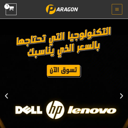
خطي
لى
لمحتوى